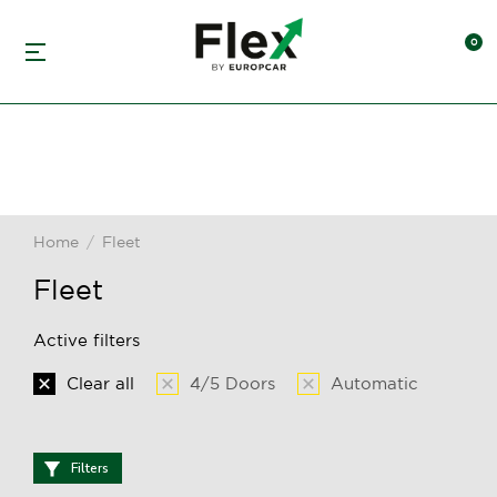
Home
Fleet
You are here:
Fleet
Active filters
Clear all
4/5 Doors
Automatic
Filters