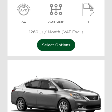
AC
Auto Gear
4
1260 د.إ / Month (VAT Excl.)
Select Options