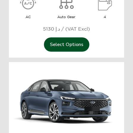
AC
Auto Gear
4
5130 د.إ / (VAT Excl)
Select Options