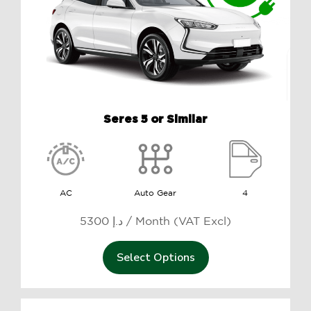
Seres 5 or Similar
AC
Auto Gear
4
5300 د.إ / Month (VAT Excl)
Select Options