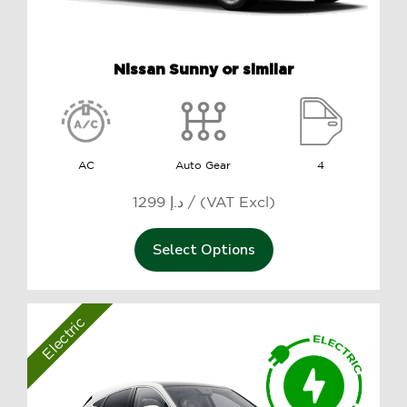
Nissan Sunny or similar
AC
Auto Gear
4
1299 د.إ / (VAT Excl)
Select Options
Electric