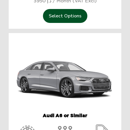
3950 د.إ / Month (VAT Excl)
Select Options
Audi A6 or Similar