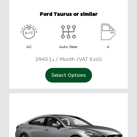
Ford Taurus or similar
AC
Auto Gear
4
2945 د.إ / Month (VAT Excl)
Select Options